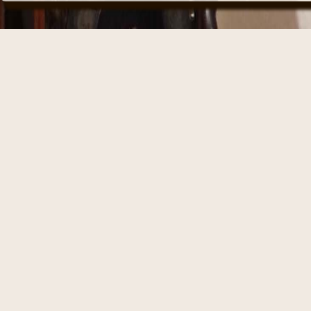
Sven Erich Böhme
Märkische Str. 3
51766 Engelskirchen
Tel.: 02263 / 90 38 19
Fax: 02263 / 90 38 43
eMail:
uhrmachermeis
Bei Fragen oder Anme
Datenschutzerklärung